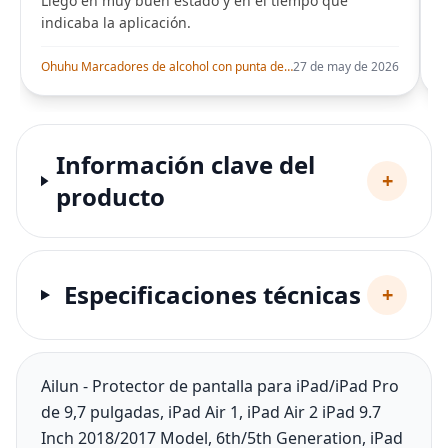
Llego en muy buen estado y en el tiempo que
indicaba la aplicación.
i
Ohuhu Marcadores de alcohol con punta de pincel – Juego de marcadores artísticos de doble punta con certificación AP para artistas adultos
27 de may de 2026
Información clave del
+
producto
Especificaciones técnicas
+
Ailun - Protector de pantalla para iPad/iPad Pro
de 9,7 pulgadas, iPad Air 1, iPad Air 2 iPad 9.7
Inch 2018/2017 Model, 6th/5th Generation, iPad