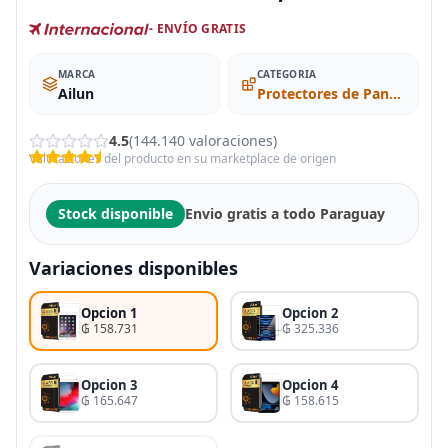
- ENVÍO GRATIS
MARCA
CATEGORIA
Ailun
Protectores de Pantalla
4.5
(144.140 valoraciones)
Valoraciones del producto en su marketplace de origen
Stock disponible
Envio gratis a todo Paraguay
Variaciones disponibles
Opcion 1
Opcion 2
₲ 158.731
₲ 325.336
Opcion 3
Opcion 4
₲ 165.647
₲ 158.615