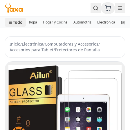
MINI CARRITO
0 productos
Todo
Ropa
Hogar y Cocina
Automotriz
Electrónica
Jugue
Inicio
/
Electrónica
/
Computadoras y Accesorios
/
Accesorios para Tablet
/
Protectores de Pantalla