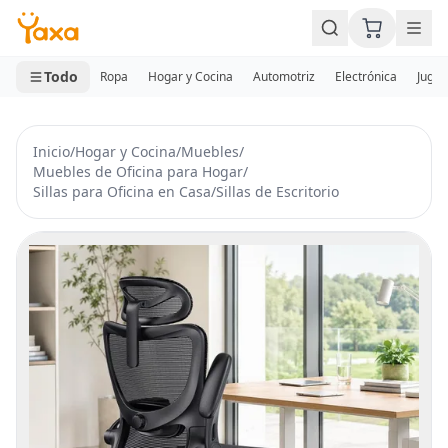
MINI CARRITO
0 productos
Todo
Ropa
Hogar y Cocina
Automotriz
Electrónica
Jugue
Inicio
/
Hogar y Cocina
/
Muebles
/
Muebles de Oficina para Hogar
/
Sillas para Oficina en Casa
/
Sillas de Escritorio