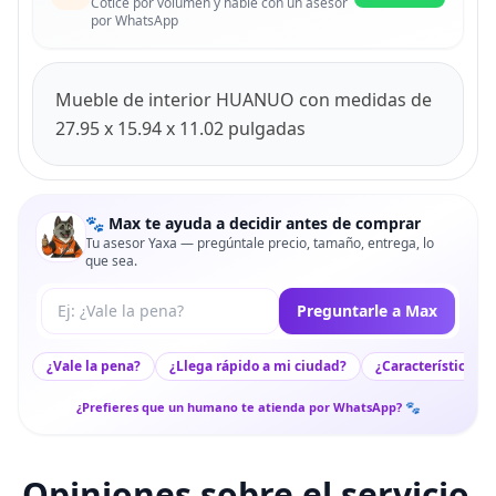
Cotice por volumen y hable con un asesor
por WhatsApp
Mueble de interior HUANUO con medidas de
27.95 x 15.94 x 11.02 pulgadas
🐾 Max te ayuda a decidir antes de comprar
Tu asesor Yaxa — pregúntale precio, tamaño, entrega, lo
que sea.
Tu pregunta a Max
Preguntarle a Max
¿Vale la pena?
¿Llega rápido a mi ciudad?
¿Características c
¿Prefieres que un humano te atienda por WhatsApp? 🐾
Opiniones sobre el servicio