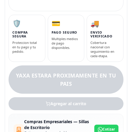
🛡️
💳
🚚
COMPRA
PAGO SEGURO
ENVIO
SEGURA
VERIFICADO
Multiples medios
Proteccion total
Cobertura
de pago
en tu pago y tu
nacional con
disponibles.
pedido.
seguimiento en
cada etapa.
YAXA ESTARA PROXIMAMENTE EN TU
PAIS
Agregar al carrito
Compras Empresariales — Sillas
de Escritorio
Cotizar