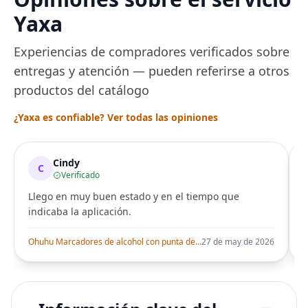
Yaxa
Experiencias de compradores verificados sobre
entregas y atención — pueden referirse a otros
productos del catálogo
¿Yaxa es confiable? Ver todas las opiniones
Cindy
C
Verificado
Llego en muy buen estado y en el tiempo que
indicaba la aplicación.
i
Ohuhu Marcadores de alcohol con punta de pincel – Juego de marcadores artísticos de doble punta con certificación AP para artistas adultos
27 de may de 2026