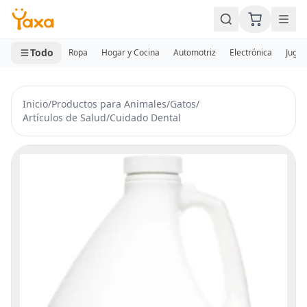
MINI CARRITO
0 productos
Todo
Ropa
Hogar y Cocina
Automotriz
Electrónica
Jugue
Inicio
/
Productos para Animales
/
Gatos
/
Artículos de Salud
/
Cuidado Dental