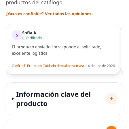
productos del catálogo
¿Yaxa es confiable? Ver todas las opiniones
Sofia A.
S
Verificado
El producto enviado corresponde al solicitado,
excelente logística
i
Oxyfresh Premium Cuidado dental para mascota, aditivo para el agua, elimina el mal aliento, combate sarro, placa, solo tienes que añadirla al agua
4 de abr de 2026
Información clave del
+
producto