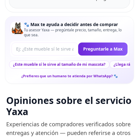
🐾 Max te ayuda a decidir antes de comprar
Tu asesor Yaxa — pregúntale precio, tamaño, entrega, lo
que sea.
Tu pregunta a Max
Preguntarle a Max
¿Este mueble sí le sirve al tamaño de mi mascota?
¿Llega rápido
¿Prefieres que un humano te atienda por WhatsApp? 🐾
Opiniones sobre el servicio
Yaxa
Experiencias de compradores verificados sobre
entregas y atención — pueden referirse a otros