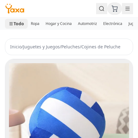
MINI CARRITO
0 productos
Todo
Ropa
Hogar y Cocina
Automotriz
Electrónica
Jugue
Inicio
/
Juguetes y Juegos
/
Peluches
/
Cojines de Peluche