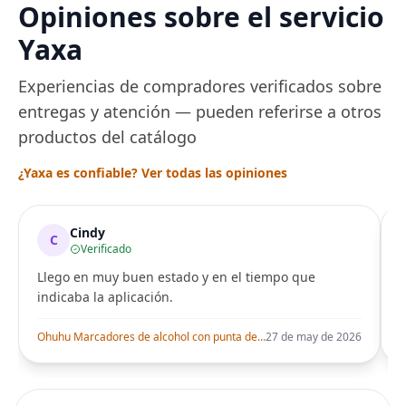
Opiniones sobre el servicio
Yaxa
Experiencias de compradores verificados sobre
entregas y atención — pueden referirse a otros
productos del catálogo
¿Yaxa es confiable? Ver todas las opiniones
Cindy
C
Verificado
Llego en muy buen estado y en el tiempo que
indicaba la aplicación.
i
Ohuhu Marcadores de alcohol con punta de pincel – Juego de marcadores artísticos de doble punta con certificación AP para artistas adultos
27 de may de 2026