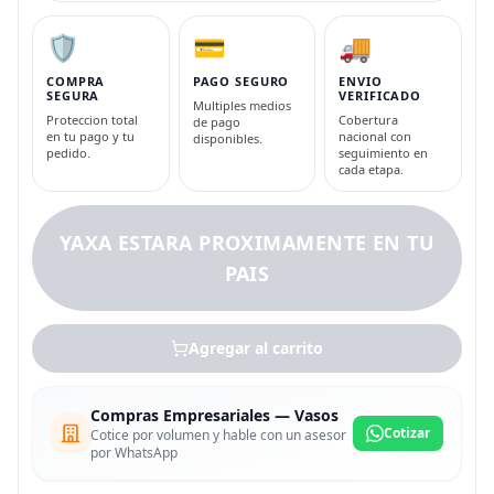
🛡️
💳
🚚
COMPRA
PAGO SEGURO
ENVIO
SEGURA
VERIFICADO
Multiples medios
Proteccion total
Cobertura
de pago
en tu pago y tu
nacional con
disponibles.
pedido.
seguimiento en
cada etapa.
YAXA ESTARA PROXIMAMENTE EN TU
PAIS
Agregar al carrito
Compras Empresariales — Vasos
Cotizar
Cotice por volumen y hable con un asesor
por WhatsApp