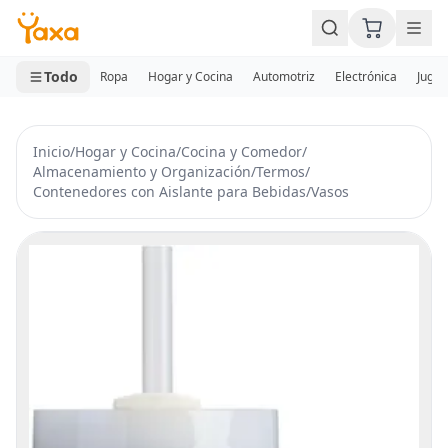
MINI CARRITO
0 productos
Todo
Ropa
Hogar y Cocina
Automotriz
Electrónica
Jugue
Inicio
/
Hogar y Cocina
/
Cocina y Comedor
/
Almacenamiento y Organización
/
Termos
/
Contenedores con Aislante para Bebidas
/
Vasos