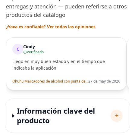
entregas y atención — pueden referirse a otros
productos del catálogo
¿Yaxa es confiable? Ver todas las opiniones
Cindy
C
Verificado
Llego en muy buen estado y en el tiempo que
indicaba la aplicación.
i
Ohuhu Marcadores de alcohol con punta de pincel – Juego de marcadores artísticos de doble punta con certificación AP para artistas adultos
27 de may de 2026
Información clave del
+
producto