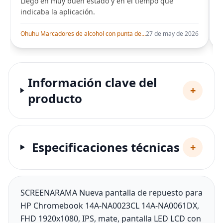
Llego en muy buen estado y en el tiempo que
indicaba la aplicación.
i
Ohuhu Marcadores de alcohol con punta de pincel – Juego de marcadores artísticos de doble punta con certificación AP para artistas adultos
27 de may de 2026
Información clave del
+
producto
Especificaciones técnicas
+
SCREENARAMA Nueva pantalla de repuesto para
HP Chromebook 14A-NA0023CL 14A-NA0061DX,
FHD 1920x1080, IPS, mate, pantalla LED LCD con