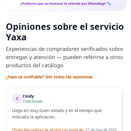
¿Prefieres que un humano te atienda por WhatsApp? 🐾
Opiniones sobre el servicio
Yaxa
Experiencias de compradores verificados sobre
entregas y atención — pueden referirse a otros
productos del catálogo
¿Yaxa es confiable? Ver todas las opiniones
Cindy
C
Verificado
Llego en muy buen estado y en el tiempo que
indicaba la aplicación.
i
Ohuhu Marcadores de alcohol con punta de pincel – Juego de marcadores artísticos de doble punta con certificación AP para artistas adultos
27 de may de 2026