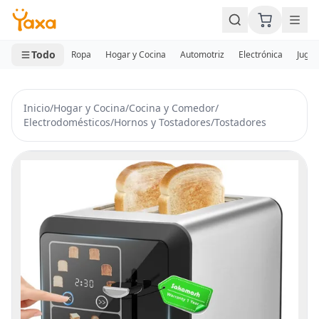
MINI CARRITO
0 productos
Todo
Ropa
Hogar y Cocina
Automotriz
Electrónica
Jugue
Inicio
/
Hogar y Cocina
/
Cocina y Comedor
/
Electrodomésticos
/
Hornos y Tostadores
/
Tostadores