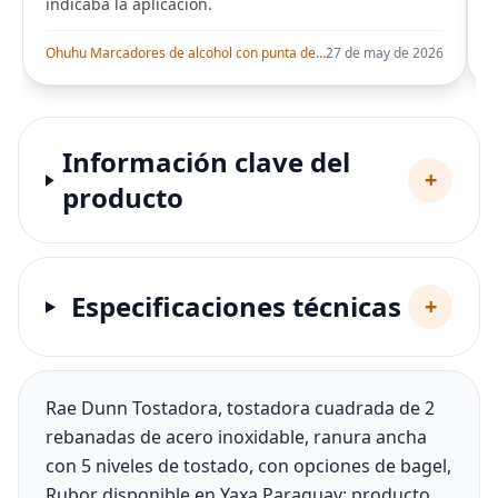
indicaba la aplicación.
i
Ohuhu Marcadores de alcohol con punta de pincel – Juego de marcadores artísticos de doble punta con certificación AP para artistas adultos
27 de may de 2026
Información clave del
+
producto
Especificaciones técnicas
+
Rae Dunn Tostadora, tostadora cuadrada de 2
rebanadas de acero inoxidable, ranura ancha
con 5 niveles de tostado, con opciones de bagel,
Rubor disponible en Yaxa Paraguay: producto