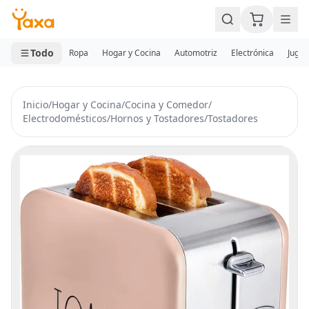
MINI CARRITO
0 productos
Todo
Ropa
Hogar y Cocina
Automotriz
Electrónica
Jugue
Inicio
/
Hogar y Cocina
/
Cocina y Comedor
/
Electrodomésticos
/
Hornos y Tostadores
/
Tostadores