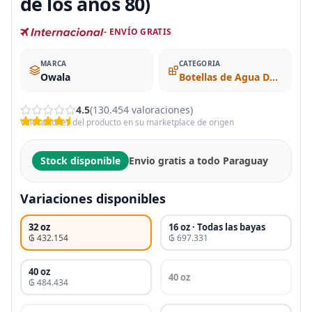
de los años 80)
- ENVÍO GRATIS
MARCA
CATEGORIA
Owala
Botellas de Agua Deportivas
4.5
(130.454 valoraciones)
Valoraciones del producto en su marketplace de origen
Stock disponible
Envio gratis a todo Paraguay
Variaciones disponibles
32 oz
16 oz · Todas las bayas
₲ 432.154
₲ 697.331
40 oz
40 oz
₲ 484.434