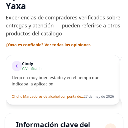
Yaxa
Experiencias de compradores verificados sobre
entregas y atención — pueden referirse a otros
productos del catálogo
¿Yaxa es confiable? Ver todas las opiniones
Cindy
C
Verificado
Llego en muy buen estado y en el tiempo que
indicaba la aplicación.
i
Ohuhu Marcadores de alcohol con punta de pincel – Juego de marcadores artísticos de doble punta con certificación AP para artistas adultos
27 de may de 2026
Información clave del