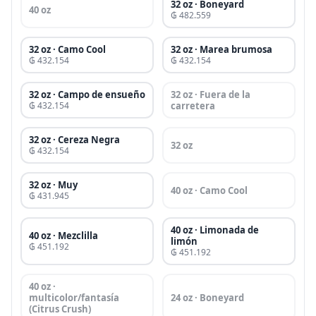
32 oz · Boneyard
40 oz
₲ 482.559
32 oz · Camo Cool
32 oz · Marea brumosa
₲ 432.154
₲ 432.154
32 oz · Campo de ensueño
32 oz · Fuera de la
₲ 432.154
carretera
32 oz · Cereza Negra
32 oz
₲ 432.154
32 oz · Muy
40 oz · Camo Cool
₲ 431.945
40 oz · Limonada de
40 oz · Mezclilla
limón
₲ 451.192
₲ 451.192
40 oz ·
multicolor/fantasía
24 oz · Boneyard
(Citrus Crush)