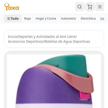
MINI CARRITO
0 productos
Todo
Ropa
Hogar y Cocina
Automotriz
Electrónica
Jugue
Inicio
/
Deportes y Actividades al Aire Libre
/
Accesorios Deportivos
/
Botellas de Agua Deportivas