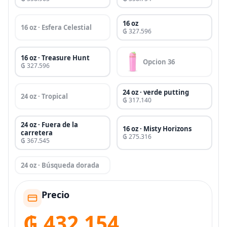
16 oz
16 oz · Esfera Celestial
₲ 327.596
16 oz · Treasure Hunt
Opcion 36
₲ 327.596
24 oz · verde putting
24 oz · Tropical
₲ 317.140
24 oz · Fuera de la
16 oz · Misty Horizons
carretera
₲ 275.316
₲ 367.545
24 oz · Búsqueda dorada
Precio
₲ 432.154