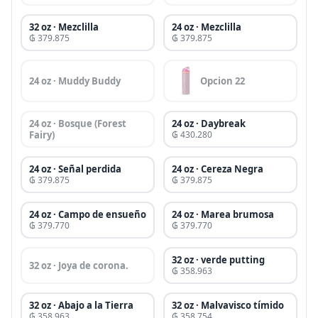
32 oz · Mezclilla
24 oz · Mezclilla
₲ 379.875
₲ 379.875
24 oz · Muddy Buddy
Opcion 22
24 oz · Bosque (Forest
24 oz · Daybreak
Fairy)
₲ 430.280
24 oz · Señal perdida
24 oz · Cereza Negra
₲ 379.875
₲ 379.875
24 oz · Campo de ensueño
24 oz · Marea brumosa
₲ 379.770
₲ 379.770
32 oz · verde putting
32 oz · Joya de corona.
₲ 358.963
32 oz · Abajo a la Tierra
32 oz · Malvavisco tímido
₲ 358.963
₲ 358.754