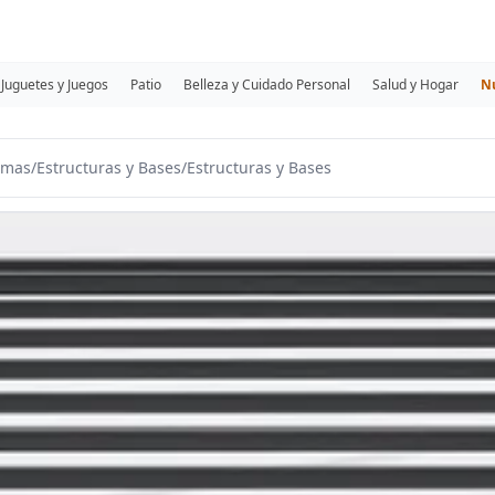
Juguetes y Juegos
Patio
Belleza y Cuidado Personal
Salud y Hogar
N
amas
/
Estructuras y Bases
/
Estructuras y Bases