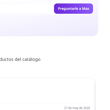
Preguntarle a Max
ductos del catálogo
C
Llego
27 de may de 2026