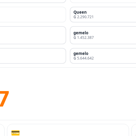
Queen
₲ 2.290.721
gemelo
₲ 1.452.387
gemelo
₲ 5.644.642
7
💳