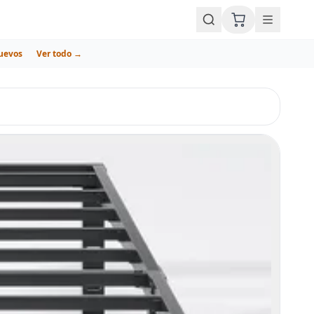
uevos
Ver todo →