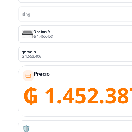
King
Opcion 9
₲ 1.465.453
gemelo
₲ 1.553.406
Precio
₲ 1.452.38
🛡️