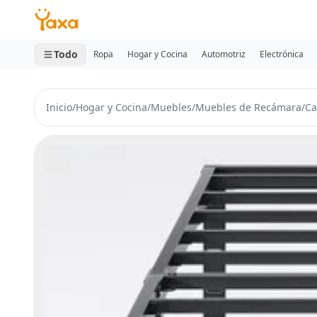
MINI CARRITO
0 productos
Todo
Ropa
Hogar y Cocina
Automotriz
Electrónica
Inicio
/
Hogar y Cocina
/
Muebles
/
Muebles de Recámara
/
C