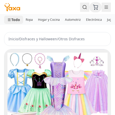
MINI CARRITO
0 productos
Todo
Ropa
Hogar y Cocina
Automotriz
Electrónica
Jugue
Inicio
/
Disfraces y Halloween
/
Otros Disfraces