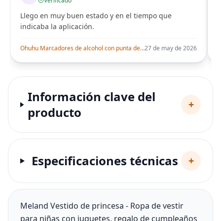
Verificado
Llego en muy buen estado y en el tiempo que
indicaba la aplicación.
i
Ohuhu Marcadores de alcohol con punta de pincel – Juego de marcadores artísticos de doble punta con certificación AP para artistas adultos
27 de may de 2026
Información clave del
+
producto
Especificaciones técnicas
+
Meland Vestido de princesa - Ropa de vestir
para niñas con juguetes, regalo de cumpleaños