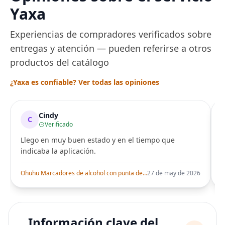
Yaxa
Experiencias de compradores verificados sobre
entregas y atención — pueden referirse a otros
productos del catálogo
¿Yaxa es confiable? Ver todas las opiniones
Cindy
C
Verificado
Llego en muy buen estado y en el tiempo que
indicaba la aplicación.
i
Ohuhu Marcadores de alcohol con punta de pincel – Juego de marcadores artísticos de doble punta con certificación AP para artistas adultos
27 de may de 2026
Información clave del