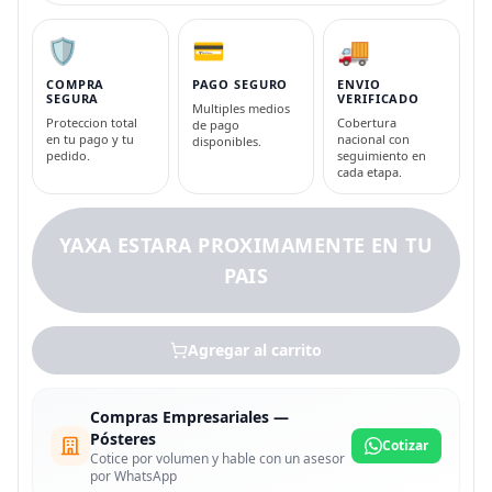
🛡️
💳
🚚
COMPRA
PAGO SEGURO
ENVIO
SEGURA
VERIFICADO
Multiples medios
Proteccion total
Cobertura
de pago
en tu pago y tu
nacional con
disponibles.
pedido.
seguimiento en
cada etapa.
YAXA ESTARA PROXIMAMENTE EN TU
PAIS
Agregar al carrito
Compras Empresariales —
Pósteres
Cotizar
Cotice por volumen y hable con un asesor
por WhatsApp