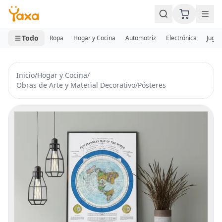
MINI CARRITO
0 productos
Todo
Ropa
Hogar y Cocina
Automotriz
Electrónica
Jugue
Inicio
/
Hogar y Cocina
/
Obras de Arte y Material Decorativo
/
Pósteres