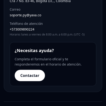
Cra 7 No. 83-46, Bogotá D.C., Colombia
Correo
soporte.py@yaxa.co
Teléfono de atención
+573009890224
Horario: lunes a viernes de 8:00 a.m. a 6:00 p.m. (UTC -5)
¿Necesitas ayuda?
Completa el formulario oficial y te
responderemos en el horario de atención.
Contactar