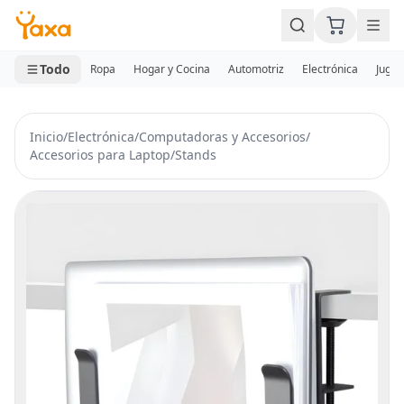
MINI CARRITO
0 productos
Todo
Ropa
Hogar y Cocina
Automotriz
Electrónica
Jugue
Inicio
/
Electrónica
/
Computadoras y Accesorios
/
Accesorios para Laptop
/
Stands