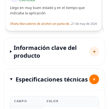
Verificado
Llego en muy buen estado y en el tiempo que
indicaba la aplicación.
i
Ohuhu Marcadores de alcohol con punta de pincel – Juego de marcadores artísticos de doble punta con certificación AP para artistas adultos
27 de may de 2026
Información clave del
+
producto
Especificaciones técnicas
+
CAMPO
VALOR