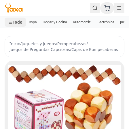
MINI CARRITO
0 productos
Todo
Ropa
Hogar y Cocina
Automotriz
Electrónica
Jugue
Inicio
/
Juguetes y Juegos
/
Rompecabezas
/
Juegos de Preguntas Capciosas
/
Cajas de Rompecabezas