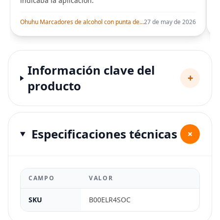
indicaba la aplicación.
i
Ohuhu Marcadores de alcohol con punta de pincel – Juego de marcadores artísticos de doble punta con certificación AP para artistas adultos
27 de may de 2026
Información clave del
+
producto
Especificaciones técnicas
+
CAMPO
VALOR
SKU
B00ELR4SOC