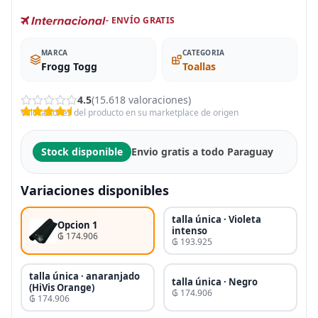
- ENVÍO GRATIS
MARCA
CATEGORIA
Frogg Togg
Toallas
4.5
(15.618 valoraciones)
Valoraciones del producto en su marketplace de origen
Stock disponible
Envio gratis a todo Paraguay
Variaciones disponibles
talla única · Violeta
Opcion 1
intenso
₲ 174.906
₲ 193.925
talla única · anaranjado
talla única · Negro
(HiVis Orange)
₲ 174.906
₲ 174.906