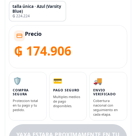
talla única · Azul (Varsity
Blue)
₲ 224.224
Precio
₲ 174.906
🛡️
💳
🚚
COMPRA
PAGO SEGURO
ENVIO
SEGURA
VERIFICADO
Multiples medios
Proteccion total
Cobertura
de pago
en tu pago y tu
nacional con
disponibles.
pedido.
seguimiento en
cada etapa.
YAXA ESTARA PROXIMAMENTE EN TU