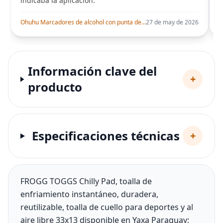
indicaba la aplicación.
i
Ohuhu Marcadores de alcohol con punta de pincel – Juego de marcadores artísticos de doble punta con certificación AP para artistas adultos
27 de may de 2026
Información clave del
+
producto
Especificaciones técnicas
+
FROGG TOGGS Chilly Pad, toalla de
enfriamiento instantáneo, duradera,
reutilizable, toalla de cuello para deportes y al
aire libre 33x13 disponible en Yaxa Paraguay: