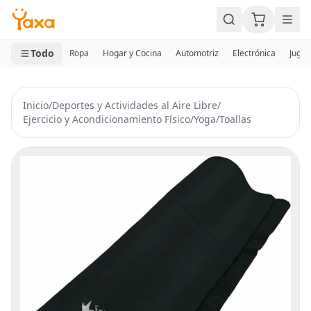
MINI CARRITO
0 productos
Todo
Ropa
Hogar y Cocina
Automotriz
Electrónica
Jugue
Inicio
/
Deportes y Actividades al Aire Libre
/
Ejercicio y Acondicionamiento Físico
/
Yoga
/
Toallas