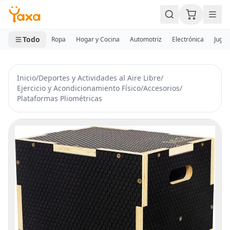
MINI CARRITO
0 productos
Todo
Ropa
Hogar y Cocina
Automotriz
Electrónica
Jugue
Inicio
/
Deportes y Actividades al Aire Libre
/
Ejercicio y Acondicionamiento Físico
/
Accesorios
/
Plataformas Pliométricas