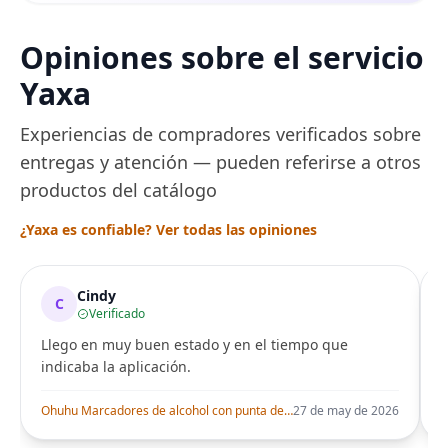
Opiniones sobre el servicio
Yaxa
Experiencias de compradores verificados sobre
entregas y atención — pueden referirse a otros
productos del catálogo
¿Yaxa es confiable? Ver todas las opiniones
Cindy
C
Verificado
Llego en muy buen estado y en el tiempo que
indicaba la aplicación.
i
Ohuhu Marcadores de alcohol con punta de pincel – Juego de marcadores artísticos de doble punta con certificación AP para artistas adultos
27 de may de 2026