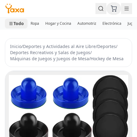
MINI CARRITO
0 productos
Todo
Ropa
Hogar y Cocina
Automotriz
Electrónica
Jugue
Inicio
/
Deportes y Actividades al Aire Libre
/
Deportes
/
Deportes Recreativos y Salas de Juegos
/
Máquinas de Juegos y Juegos de Mesa
/
Hockey de Mesa