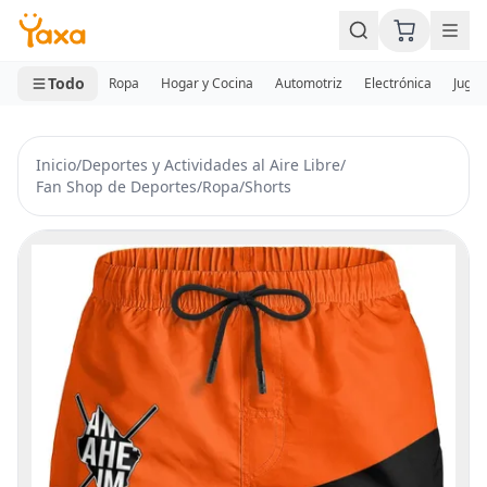
MINI CARRITO
0 productos
Todo
Ropa
Hogar y Cocina
Automotriz
Electrónica
Jugue
Inicio
/
Deportes y Actividades al Aire Libre
/
Fan Shop de Deportes
/
Ropa
/
Shorts