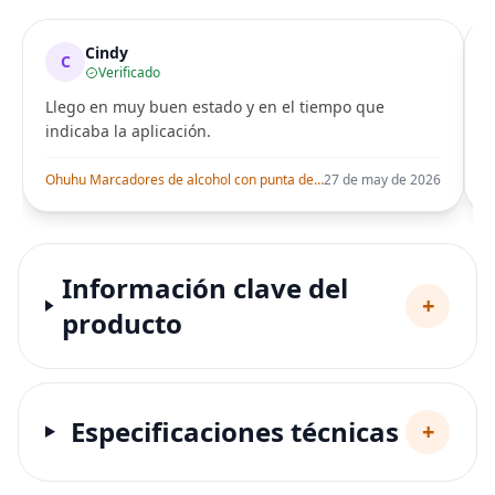
Cindy
C
Verificado
Llego en muy buen estado y en el tiempo que
indicaba la aplicación.
i
Ohuhu Marcadores de alcohol con punta de pincel – Juego de marcadores artísticos de doble punta con certificación AP para artistas adultos
27 de may de 2026
Información clave del
+
producto
Especificaciones técnicas
+