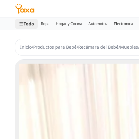
MINI CARRITO
0 productos
Todo
Ropa
Hogar y Cocina
Automotriz
Electrónica
Inicio
/
Productos para Bebé
/
Recámara del Bebé
/
Muebles