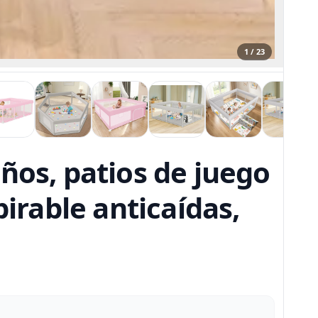
1 / 23
ños, patios de juego
pirable anticaídas,