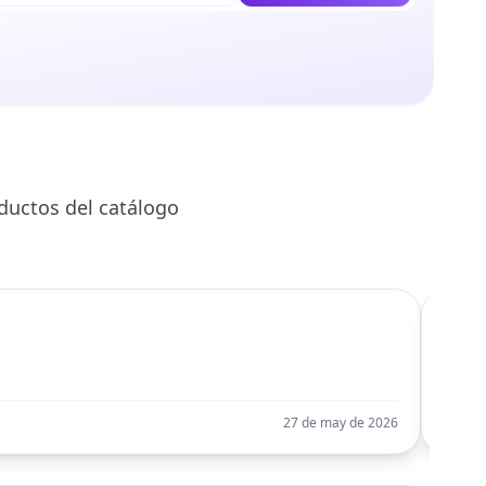
ductos del catálogo
C
Llego
27 de may de 2026