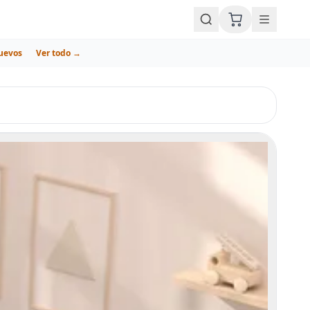
uevos
Ver todo →