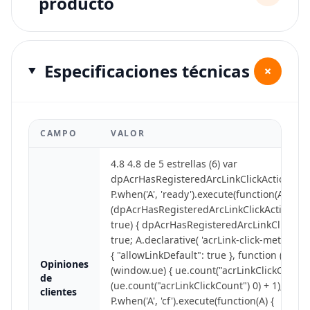
producto
Especificaciones técnicas
+
CAMPO
VALOR
4.8 4.8 de 5 estrellas (6) var
dpAcrHasRegisteredArcLinkClickAction;
P.when('A', 'ready').execute(function(A) { if
(dpAcrHasRegisteredArcLinkClickAction !==
true) { dpAcrHasRegisteredArcLinkClickAct
true; A.declarative( 'acrLink-click-metrics', 'c
{ "allowLinkDefault": true }, function (event) 
Opiniones
(window.ue) { ue.count("acrLinkClickCount"
de
(ue.count("acrLinkClickCount") 0) + 1); } } ); } 
clientes
P.when('A', 'cf').execute(function(A) {