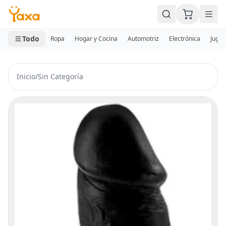
MINI CARRITO
0 productos
Todo
Ropa
Hogar y Cocina
Automotriz
Electrónica
Jugue
Inicio
/
Sin Categoría