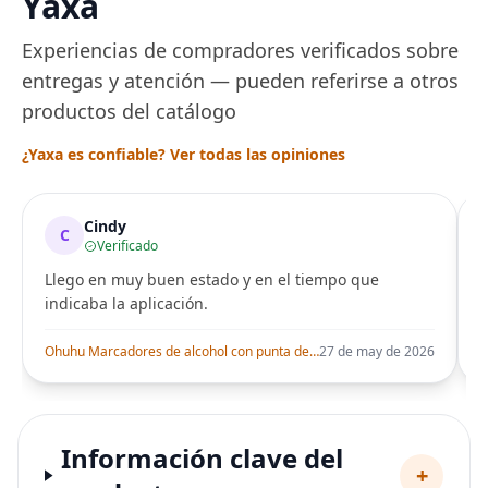
Yaxa
Experiencias de compradores verificados sobre
entregas y atención — pueden referirse a otros
productos del catálogo
¿Yaxa es confiable? Ver todas las opiniones
Cindy
C
Verificado
Llego en muy buen estado y en el tiempo que
indicaba la aplicación.
i
Ohuhu Marcadores de alcohol con punta de pincel – Juego de marcadores artísticos de doble punta con certificación AP para artistas adultos
27 de may de 2026
Información clave del
+