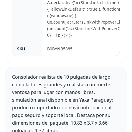
A.declarative('acrStarsLink-click-metrics', 'cl
{ "allowLinkDefault" : true }, function(event)
if(window.ue) {
ue.count("acrStarsLinkWithPopoverClickCou
(ue.count("acrStarsLinkWithPopoverClickCo
0) + 1); } }); })
SKU
B0BYNB5885
Consolador realista de 10 pulgadas de largo,
consoladores grandes y realistas con fuerte
ventosa para jugar con manos libres,
simulación anal disponible en Yaxa Paraguay:
producto importado con envío internacional,
pago seguro y soporte local. Destaca por su
dimensiones del paquete: 10.83 x 3.7 x 3.66
pulgadas; 1.37 libras.