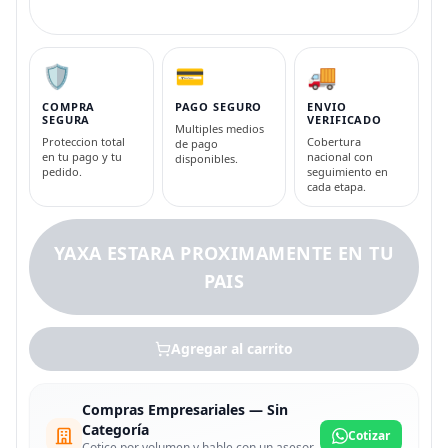
🛡️
💳
🚚
COMPRA
PAGO SEGURO
ENVIO
SEGURA
VERIFICADO
Multiples medios
Proteccion total
Cobertura
de pago
en tu pago y tu
nacional con
disponibles.
pedido.
seguimiento en
cada etapa.
YAXA ESTARA PROXIMAMENTE EN TU
PAIS
Agregar al carrito
Compras Empresariales — Sin
Categoría
Cotizar
Cotice por volumen y hable con un asesor