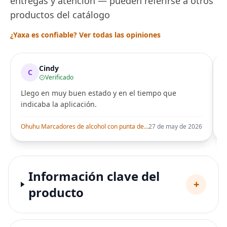
entregas y atención — pueden referirse a otros
productos del catálogo
¿Yaxa es confiable? Ver todas las opiniones
Cindy
C
Verificado
Llego en muy buen estado y en el tiempo que
indicaba la aplicación.
i
Ohuhu Marcadores de alcohol con punta de pincel – Juego de marcadores artísticos de doble punta con certificación AP para artistas adultos
27 de may de 2026
Información clave del
+
producto