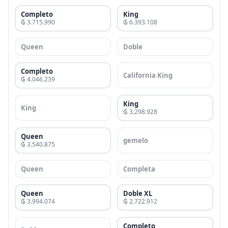
Completo
King
₲ 3.715.990
₲ 6.393.108
Queen
Doble
Completo
California King
₲ 4.046.239
King
King
₲ 3.298.928
Queen
gemelo
₲ 3.540.875
Queen
Completa
Queen
Doble XL
₲ 3.994.074
₲ 2.722.912
Completo