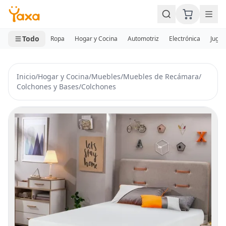
MINI CARRITO
0 productos
Todo
Ropa
Hogar y Cocina
Automotriz
Electrónica
Jugue
Inicio
/
Hogar y Cocina
/
Muebles
/
Muebles de Recámara
/
Colchones y Bases
/
Colchones