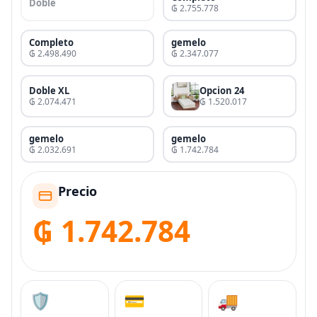
Doble
₲ 2.755.778
Completo
gemelo
₲ 2.498.490
₲ 2.347.077
Doble XL
Opcion 24
₲ 2.074.471
₲ 1.520.017
gemelo
gemelo
₲ 2.032.691
₲ 1.742.784
Precio
₲ 1.742.784
🛡️
💳
🚚