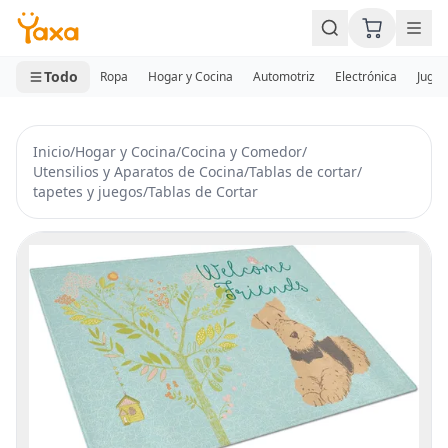
MINI CARRITO
0 productos
Todo
Ropa
Hogar y Cocina
Automotriz
Electrónica
Jugue
Inicio
/
Hogar y Cocina
/
Cocina y Comedor
/
Utensilios y Aparatos de Cocina
/
Tablas de cortar
/
tapetes y juegos
/
Tablas de Cortar