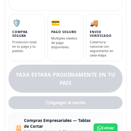
🛡️
💳
🚚
COMPRA
PAGO SEGURO
ENVIO
SEGURA
VERIFICADO
Multiples medios
Proteccion total
Cobertura
de pago
en tu pago y tu
nacional con
disponibles.
pedido.
seguimiento en
cada etapa.
YAXA ESTARA PROXIMAMENTE EN TU
PAIS
Agregar al carrito
Compras Empresariales — Tablas
de Cortar
Cotizar