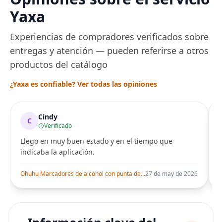
Yaxa
Experiencias de compradores verificados sobre
entregas y atención — pueden referirse a otros
productos del catálogo
¿Yaxa es confiable? Ver todas las opiniones
Cindy
C
Verificado
Llego en muy buen estado y en el tiempo que
indicaba la aplicación.
i
Ohuhu Marcadores de alcohol con punta de pincel – Juego de marcadores artísticos de doble punta con certificación AP para artistas adultos
27 de may de 2026