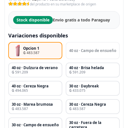
Valoraciones del producto en su marketplace de origen
Stock disponible
Envio gratis a todo Paraguay
Variaciones disponibles
Opcion 1
40 oz · Campo de ensueño
₲ 483.587
40 oz · Dulzura de verano
40 oz · Brisa helada
₲ 591.209
₲ 591.209
40 oz · Cereza Negra
30 oz · Daybreak
₲ 494.065
₲ 433.075
30 oz · Marea brumosa
30 oz · Cereza Negra
₲ 483.587
₲ 483.587
30 oz · Fuera de la
30 oz · Campo de ensueño
carretera