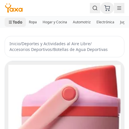
MINI CARRITO
0 productos
Todo
Ropa
Hogar y Cocina
Automotriz
Electrónica
Jugue
Inicio
/
Deportes y Actividades al Aire Libre
/
Accesorios Deportivos
/
Botellas de Agua Deportivas