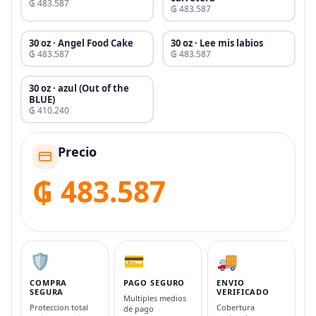
₲ 483.587
₲ 483.587
30 oz · Angel Food Cake
30 oz · Lee mis labios
₲ 483.587
₲ 483.587
30 oz · azul (Out of the
BLUE)
₲ 410.240
Precio
₲ 483.587
🛡️
💳
🚚
COMPRA
PAGO SEGURO
ENVIO
SEGURA
VERIFICADO
Multiples medios
Proteccion total
Cobertura
de pago