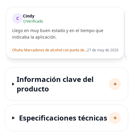
Cindy
C
Verificado
Llego en muy buen estado y en el tiempo que
indicaba la aplicación.
i
Ohuhu Marcadores de alcohol con punta de pincel – Juego de marcadores artísticos de doble punta con certificación AP para artistas adultos
27 de may de 2026
Información clave del
+
producto
Especificaciones técnicas
+