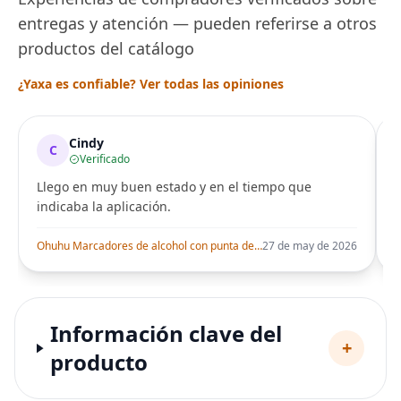
entregas y atención — pueden referirse a otros
productos del catálogo
¿Yaxa es confiable? Ver todas las opiniones
Cindy
C
Verificado
Llego en muy buen estado y en el tiempo que
indicaba la aplicación.
i
Ohuhu Marcadores de alcohol con punta de pincel – Juego de marcadores artísticos de doble punta con certificación AP para artistas adultos
27 de may de 2026
Información clave del
+
producto