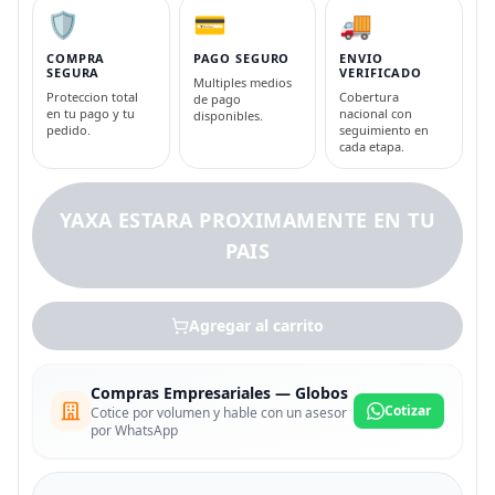
🛡️
💳
🚚
COMPRA
PAGO SEGURO
ENVIO
SEGURA
VERIFICADO
Multiples medios
Proteccion total
Cobertura
de pago
en tu pago y tu
nacional con
disponibles.
pedido.
seguimiento en
cada etapa.
YAXA ESTARA PROXIMAMENTE EN TU
PAIS
Agregar al carrito
Compras Empresariales — Globos
Cotizar
Cotice por volumen y hable con un asesor
por WhatsApp