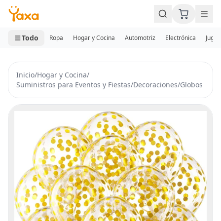
MINI CARRITO
0 productos
Todo
Ropa
Hogar y Cocina
Automotriz
Electrónica
Jugue
Inicio
/
Hogar y Cocina
/
Suministros para Eventos y Fiestas
/
Decoraciones
/
Globos