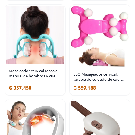
Masajeador cervical Masaje
ELQ Masajeador cervical,
manual de hombros y cuello
terapia de cuidado de cuello
Masaje de cuello
de silicona, relajación,
multifuncional para aliviar el
₲ 357.458
₲ 559.188
hombro cuello corrector, para
dolor de cuello (azul)
aliviar el dolor de cuello y
hombros