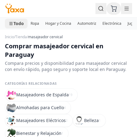
MINI CARRITO
0 productos
Todo
Ropa
Hogar y Cocina
Automotriz
Electrónica
Jugue
Inicio
/
Tienda
/
masajeador cervical
Comprar masajeador cervical en
Paraguay
Compara precios y disponibilidad para masajeador cervical
con envío rápido, pago seguro y soporte local en Paraguay.
CATEGORÍAS RELACIONADAS
Masajeadores de Espalda
19
Almohadas para Cuello
4
Masajeadores Eléctricos
Belleza
2
1
Bienestar y Relajación
1