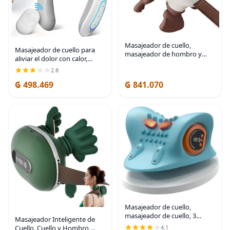
Masajeador de cuello,
Masajeador de cuello para
masajeador de hombro y
aliviar el dolor con calor,
cuello de mano, masajeador
portátil, pulso eléctrico, tejido
2.8
cervical, administrador de
profundo, punto de
masaje para hombro cuello
₲ 498.469
₲ 841.070
activación, masajeador
inferior abdominal
cervical para
Masajeador de cuello,
masajeador de cuello, 3
Masajeador Inteligente de
modos de almohada eléctrica
4.1
Cuello, Cuello y Hombro,