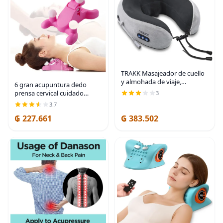
TRAKK Masajeador de cuello
y almohada de viaje,
6 gran acupuntura dedo
almohada de cuello en forma
prensa cervical cuidado
3
de U y masajeador eléctrico
masajeador silicona masaje
3.7
para músculos, hombros,
bola cuello presión punto
dolor cervical y
₲ 227.661
₲ 383.502
dispositivo