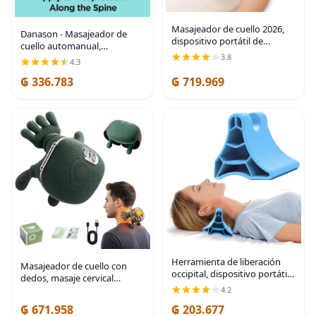
Masajeador de cuello 2026,
Danason - Masajeador de
dispositivo portátil de
cuello automanual,
tracción cervical, con
herramienta de liberación
3.8
4.3
calefacción y vibración, alivia
suboccipital y occipital,
la tensión muscular, modos
₲ 336.783
₲ 719.969
dispositivo de punto de
de masaje
activación cervical para
Herramienta de liberación
Masajeador de cuello con
occipital, dispositivo portátil
dedos, masaje cervical
de liberación suboccipital de
eléctrico de hombro para
4.2
vértebra cervical, masajeador
aliviar el dolor, masajeador
₲ 671.958
₲ 203.677
de punto de acupresión con
portátil de cuello Shiatsu y